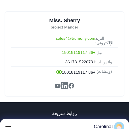
Miss. Sherry
project Manger
البريد
sales4@trumony.com
الإلكتروني:
تيل:
+86 18018119117
واتس اب:
8617315220731
(ويتشات):
+86 18018119117
روابط سريعة
منزل، بيت
Carolina1