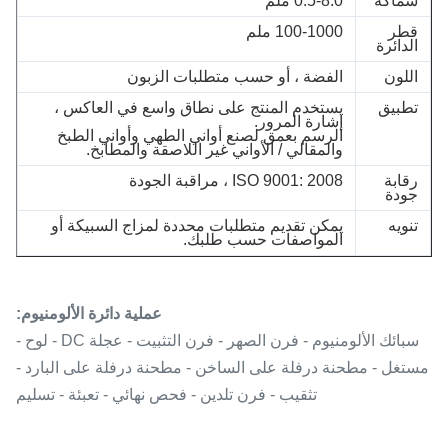
سماكة
0.5-8.0 ملم
قطر
100-1000 ملم
الدائرة
اللون
الفضة ، أو حسب متطلبات الزبون
تطبيق
يستخدم المنتج على نطاق واسع في العاكس ،
إشارة المرور.
الرسم بعمق لصنع أواني الطهي وأواني الطبخ
والمقالي / الأواني غير اللاصقة والمطابخ.
رقابة
ISO 9001: 2008 ، مراقبة الجودة
جودة
تنويه
يمكن تقديم متطلبات محددة لمزاج السبيكة أو
المواصفات حسب طلبك.
عملية دائرة الألومنيوم:
سبائك الألومنيوم - فرن الصهر - فرن التثبيت - عجلة DC - لوح -
مستغل - مطحنة درفلة على الساخن - مطحنة درفلة على البارد -
تثقيب - فرن تلدين - فحص نهائي - تعبئة - تسليم