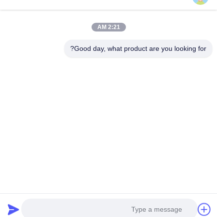
منتجات
أشرطة فيديو
معلومات عنا
2:21 AM
جولة في المعمل
Good day, what product are you looking for?
مراقبة الجودة
اتصل بنا
أخبار
حالات
Trumony Aluminum Limited
86-512-62532616
sales4@trumony.com
Follow Us
© 2026 Trumony Aluminum Limited. All Rights Reserved.