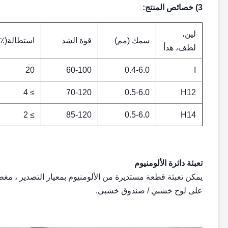
3) خصائص المنتج:
لين،
سمك (مم)
قوة الشد
استطالة(٪)
لطف، هدأ
ا
0.4-6.0
60-100
20
≥ 4
70-120
0.5-6.0
H12
≥ 2
85-120
0.5-6.0
H14
تعبئة دائرة الألومنيوم
يمكن تعبئة قطعة مستديرة من الألومنيوم بمعيار التصدير ، مغطا
على لوح خشبي / صندوق خشبي.