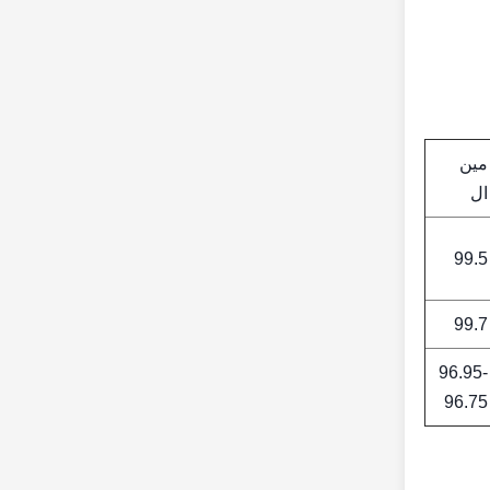
مين
ال
99.5
99.7
96.95-
96.75