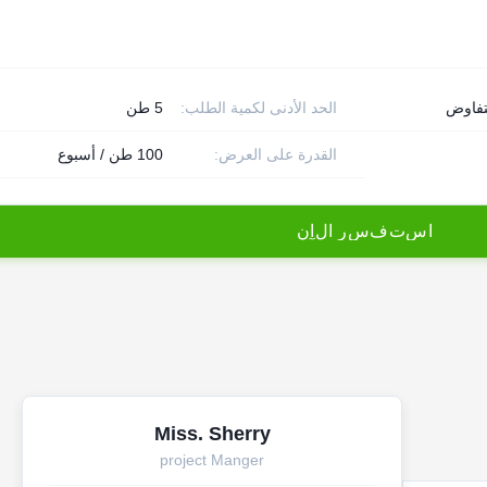
تفاوض
الحد الأدنى لكمية الطلب:
5 طن
القدرة على العرض:
100 طن / أسبوع
ا
س
ت
ف
س
ر
ا
ل
آ
ن
Miss. Sherry
project Manger