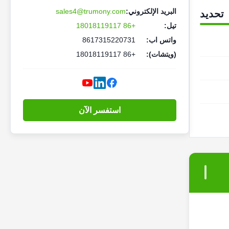
البريد الإلكتروني:
sales4@trumony.com
تحديد
تيل:
+86 18018119117
واتس اب:
8617315220731
(ويتشات):
+86 18018119117
استفسر الآن