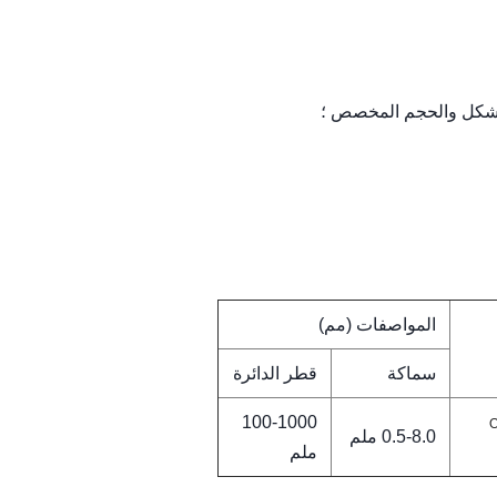
المواصفات (مم)
سماكة
قطر الدائرة
100-1000
O
0.5-8.0 ملم
ملم