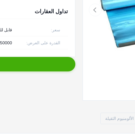
تداول العقارات
سعر:
قابل لل
القدرة على العرض:
50000 طن متري سنويا
لألومنيوم الثقيلة