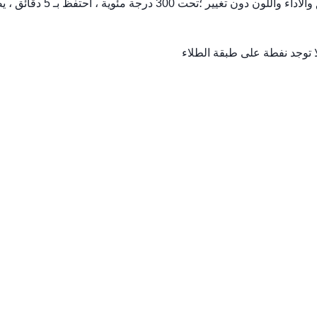
7 ، مقاومة الحرارة / تحت 200 درجة مئوية حافظ على 5 دقائق والأداء واللون دون تغيير ؛تحت 300 