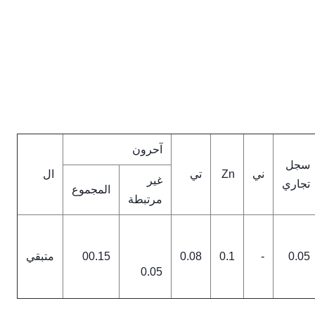
آحرون
سجل
ني
Zn
تي
ال
غير
تجاري
المجموع
مرتبطة
0.05
-
0.1
0.08
00.15
متبقي
0.05