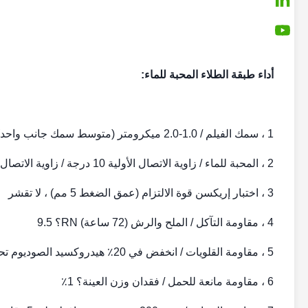
أداء طبقة الطلاء المحبة للماء:
1 ، سمك الفيلم / 1.0-2.0 ميكرومتر (متوسط ​​سمك جانب واحد)
2 ، المحبة للماء / زاوية الاتصال الأولية 10 درجة / زاوية الاتصال المستمر 20 درجة
3 ، اختبار إريكسن قوة الالتزام (عمق الضغط 5 مم) ، لا تقشر
4 ، مقاومة التآكل / الملح والرش (72 ساعة) RN؟ 9.5
5 ، مقاومة القلويات / انخفض في 20٪ هيدروكسيد الصوديوم تحت 20 درجة مئوية لمدة 3 دقائق.على الاطلاق لا نفطة.
6 ، مقاومة مانعة للحمل / فقدان وزن العينة؟ 1٪