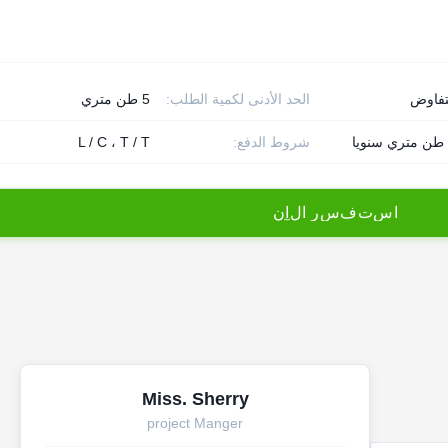
تفاوض
الحد الأدنى لكمية الطلب:
5 طن متري
شروط الدفع:
L / C ، T / T
ا
س
ت
ف
س
ر
ا
ل
آ
ن
Miss. Sherry
project Manger