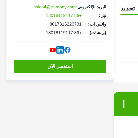
البريد الإلكتروني:
sales4@trumony.com
تحديد
تيل:
+86 18018119117
واتس اب:
8617315220731
(ويتشات):
+86 18018119117
استفسر الآن