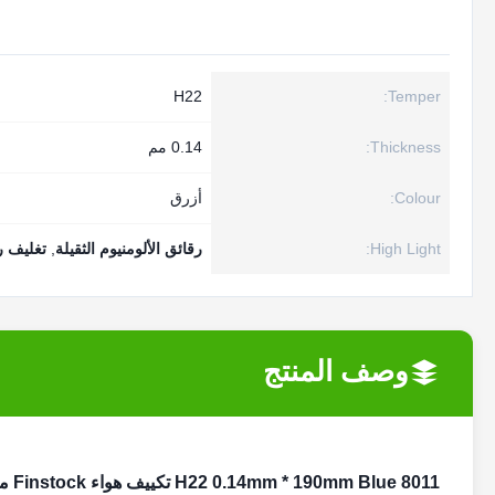
H22
Temper:
Thickness:
0.14 مم
Colour:
أزرق
High Light:
رقائق الألومنيوم الثقيلة
,
تغليف رق
وصف المنتج
8011 H22 0.14mm * 190mm Blue تكييف هواء Finstock مطلي برقائق الألومنيوم / الألومنيوم