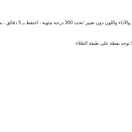
7 ، مقاومة الحرارة / تحت 200 درجة مئوية حافظ على 5 دقائق والأداء واللون دون تغيير ؛تحت 300 