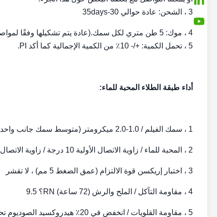
3 ، الشحن: عادة حوالي 30-35days
4 ، موك: 5 طن متري لكل سمك.(عادة يتم تشكيلها وفقًا لمواصفات الخرسانة.)
5 ، تحمل الكمية: +/- 10٪ من الكمية الإجمالية كما أكد PI.
أداء طبقة الطلاء المحبة للماء:
1 ، سمك الفيلم / 1.0-2.0 ميكرومتر (متوسط ​​سمك جانب واحد)
2 ، المحبة للماء / زاوية الاتصال الأولية 10 درجة / زاوية الاتصال المستمر 20 درجة
3 ، اختبار إريكسن قوة الالتزام (عمق الضغط 5 مم) ، لا تقشر
4 ، مقاومة التآكل / الملح والرش (72 ساعة) RN؟ 9.5
5 ، مقاومة القلويات / انخفض في 20٪ هيدروكسيد الصوديوم تحت 20 درجة مئوية لمدة 3 دقائق.على الاطلاق لا نفطة.