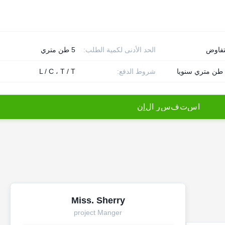
تفاوض
الحد الأدنى لكمية الطلب:
5 طن متري
شروط الدفع:
L / C ، T / T
ا
س
ت
ف
س
ر
ا
ل
آ
ن
Miss. Sherry
project Manger