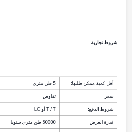
شروط تجارية
أقل كمية ممكن طلبها:
5 طن متري
سعر:
تفاوض
شروط الدفع:
T / T أو LC
قدرة العرض:
50000 طن متري سنويا