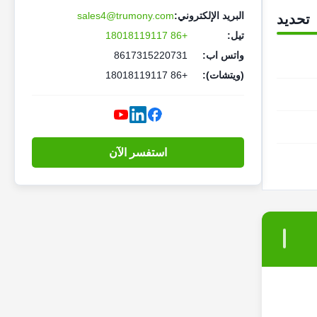
البريد الإلكتروني:
sales4@trumony.com
تحديد
تيل:
+86 18018119117
واتس اب:
8617315220731
(ويتشات):
+86 18018119117
استفسر الآن