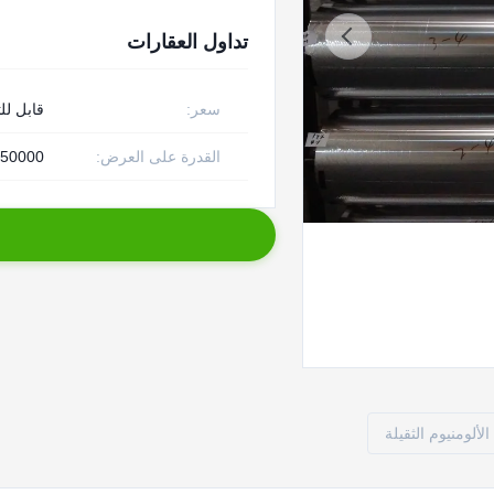
تداول العقارات
سعر:
قابل لل
القدرة على العرض:
50000 طن متري سنويا
لألومنيوم الثقيلة