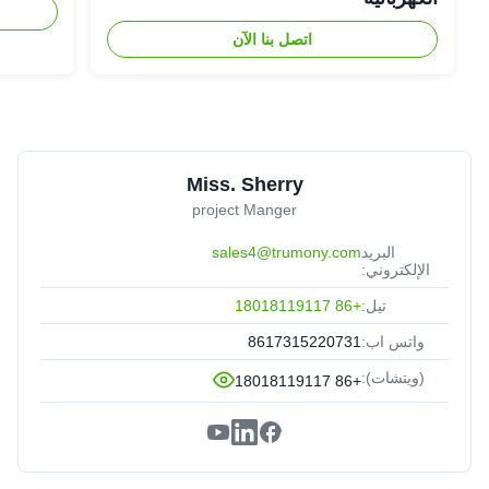
اتصل بنا الآن
Miss. Sherry
project Manger
البريد
sales4@trumony.com
الإلكتروني:
تيل:
+86 18018119117
واتس اب:
8617315220731
(ويتشات):
+86 18018119117