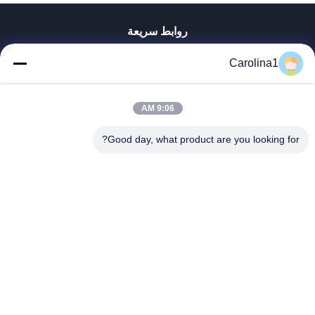
روابط سريعة
منزل، بيت
Carolina1
منتجات
أشرطة فيديو
معلومات عنا
9:06 AM
جولة في المعمل
Good day, what product are you looking for?
مراقبة الجودة
اتصل بنا
أخبار
حالات
Trumony Aluminum Limited
86-512-62532616
sales4@trumony.com
Follow Us