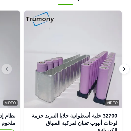
VIDEO
VIDEO
32700 خلية أسطوانية خلايا التبريد حزمة
نظام إد
لوحات أنبوب ثعبان لمركبة السباق
ملحوم FSW
الكهربائية