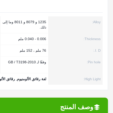
Alloy:
1235 و 8079 و 8011 وما إلى
ذلك.
Thickness:
0.006 - 0.040 ملم
I. D.:
76 ملم ، 152 ملم
Pin hole:
وفقًا لـ GB / T3198-2010
High Light:
لفة رقائق الألومنيوم
,
رقائق الألو
وصف المنتج