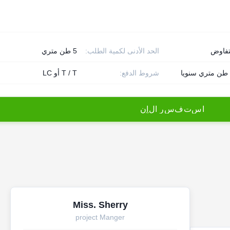
تفاوض
الحد الأدنى لكمية الطلب:
5 طن متري
شروط الدفع:
T / T أو LC
ا
س
ت
ف
س
ر
ا
ل
آ
ن
Miss. Sherry
project Manger