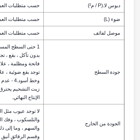
دبوس لا.(P / م²)
حسب متطلبات العميل
ضوء (L)
حسب متطلبات العميل
موصل لفائف
حسب متطلبات العميل
بدون تآكل ، بقع ، 
جودة السطح
توجد بقع ضوئية ، عل
وخط أسود.
زيت التشحيم يحتر
الإنتاج النهائي.
لا توجد عيوب مثل ال
والتلسكوب ، وفك ال
الجودة من الخارج
والسهم ، وما إلى ذلك
وقسم الرقائق أنيق 