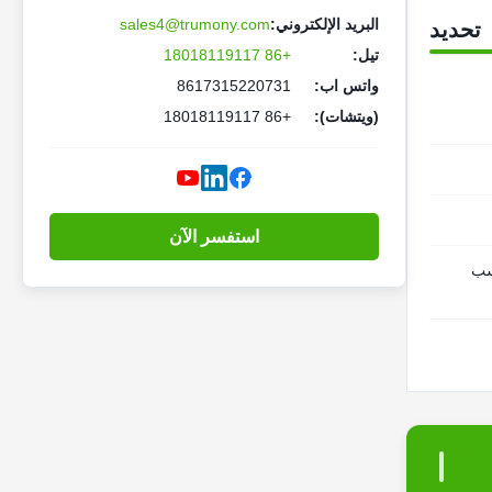
البريد الإلكتروني:
sales4@trumony.com
تحديد
تيل:
+86 18018119117
واتس اب:
8617315220731
(ويتشات):
+86 18018119117
استفسر الآن
سب