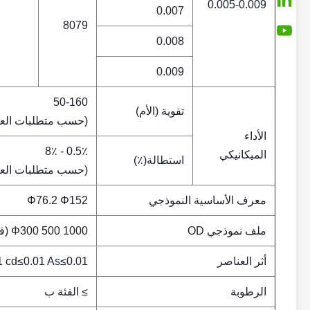
0.005-0.009
0.007
8079
0.008
0.009
50-160
تقوية (الأم)
(حسب متطلبات العميل
الأداء
0.5٪ - 8٪
الميكانيكي
استطالة(٪)
(حسب متطلبات العميل
معرف الأساسية النموذجي
Φ76.2 Φ152
ملف نموذجي OD
Φ300 500 1000 (قابلة للتحديد)
أثر العناصر
1 cd≤0.01 As≤0.01
الرطوبة
≥ الفئة ب