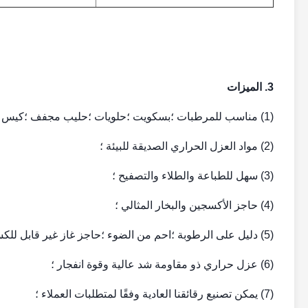
3. الميزات
(1) مناسب للمرطبات ؛بسكويت ؛حلويات ؛حليب مجفف ؛كيس مشروب سريع وأطعمة للحيوانات الأليفة ، إلخ ؛
(2) مواد العزل الحراري الصديقة للبيئة ؛
(3) سهل للطباعة والطلاء والتصفيح ؛
(4) حاجز الأكسجين والبخار المثالي ؛
(5) دليل على الرطوبة ؛احم من الضوء ؛حاجز غاز غير قابل للكسر.غير تسرب
(6) عزل حراري ذو مقاومة شد عالية وقوة انفجار ؛
(7) يمكن تصنيع رقائقنا العادية وفقًا لمتطلبات العملاء ؛