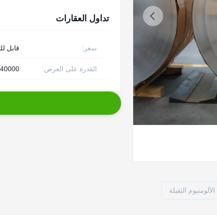
تداول العقارات
سعر:
قابل لل
القدرة على العرض:
40000 طن متري سنويا
لألومنيوم الثقيلة