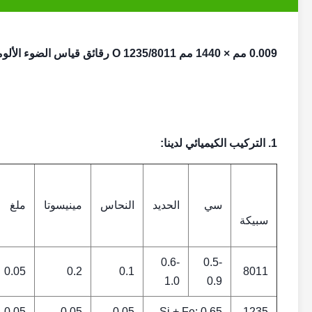
0.009 مم × 1440 مم 1235/8011 O رقائق قياس الضوء الألومنيوم لتغليف المواد الغذائية
1. التركيب الكيميائي لدينا:
سي
الحديد
النحاس
مينيسوتا
ملغ
سبيكة
0.6-
0.5-
0.05
0.2
0.1
8011
1.0
0.9
0.05
0.05
0.05
Si + Fe: 0.65
1235