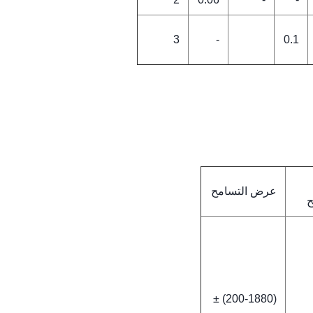
3
-
0.1
عرض التسامح
ح
(200-1880) ±