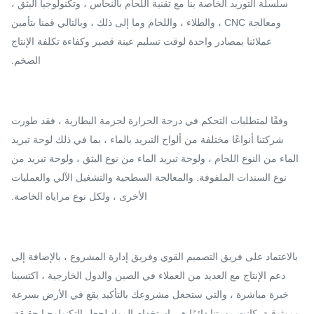
سلسلة التوريد الخاصة بنا مع تقنية اللحام بالنحاس ، وتكنولوجيا البثق ،
ومعالجة CNC ، والطلاء ، واللحام وما إلى ذلك ، وبالتالي قمنا بتأمين
عملائنا بمصادر واحدة لوقت تسليم عينة قصير وكفاءة تكلفة الإنتاج
الضخم.
وفقًا لمتطلبات التحكم في درجة الحرارة لحزمة البطارية ، فقد طورت
شركتنا أنواعًا مختلفة من ألواح التبريد بالماء ، بما في ذلك لوحة تبريد
الماء من النوع اللحام ، ولوحة تبريد الماء من نوع البثق ، ولوحة تبريد من
نوع السندات الملفوفة. والمعالجة السطحية والتشغيل الآلي والعمليات
الأخرى ، ولكل نوع مزاياه الخاصة.
بالاعتماد على فريق التصميم القوي وفريق إدارة المشروع ، بالإضافة إلى
دعم الإنتاج مع العديد من العملاء في الصين والدول الخارجية ، اكتسبنا
خبرة مباشرة ، والتي ستجعل مشروعك بالتأكيد يقع في الأرض بسرعة
وموثوقية. كانت مهمتنا دائمًا هي استخدام المواد لجعل التكنولوجيا حقيقة.