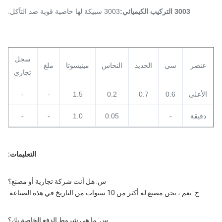
3003 التركيب الكيميائي:
3003 سبيكة لها خاصية قوية ضد التآكل.
سجل
عنصر
سي
الحديد
النحاس
مينيسوتا
ملغ
تجاري
الأعلى
0.6
0.7
0.2
1.5
-
-
5
دقيقة
-
0.05
1.0
-
-
التعليمات:
س: هل أنت شركة تجارية أو مصنع؟
ج: نعم ، نحن مصنع له أكثر من 10 سنوات من التاريخ في هذه الصناعة.
س: ما هي شروط الدفع الخاصة بك؟