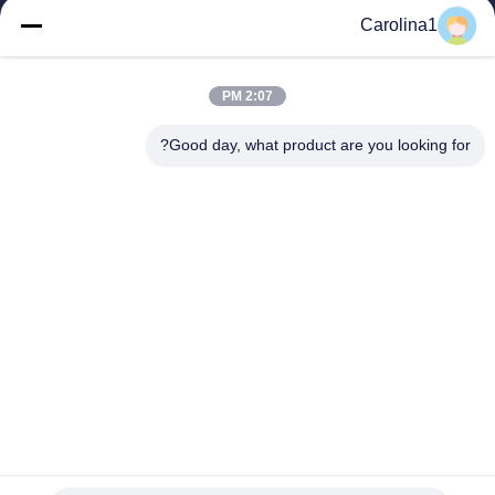
منزل، بيت
Carolina1
منتجات
أشرطة فيديو
معلومات عنا
2:07 PM
جولة في المعمل
Good day, what product are you looking for?
مراقبة الجودة
اتصل بنا
أخبار
حالات
Trumony Aluminum Limited
86-512-62532616
sales4@trumony.com
Follow Us