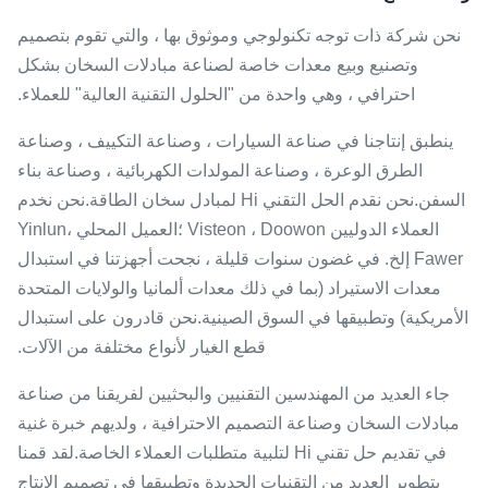
نحن شركة ذات توجه تكنولوجي وموثوق بها ، والتي تقوم بتصميم
وتصنيع وبيع معدات خاصة لصناعة مبادلات السخان بشكل
احترافي ، وهي واحدة من "الحلول التقنية العالية" للعملاء.
ينطبق إنتاجنا في صناعة السيارات ، وصناعة التكييف ، وصناعة
الطرق الوعرة ، وصناعة المولدات الكهربائية ، وصناعة بناء
السفن.نحن نقدم الحل التقني Hi لمبادل سخان الطاقة.نحن نخدم
العملاء الدوليين Visteon ، Doowon ؛العميل المحلي Yinlun،
Fawer إلخ. في غضون سنوات قليلة ، نجحت أجهزتنا في استبدال
معدات الاستيراد (بما في ذلك معدات ألمانيا والولايات المتحدة
الأمريكية) وتطبيقها في السوق الصينية.نحن قادرون على استبدال
قطع الغيار لأنواع مختلفة من الآلات.
جاء العديد من المهندسين التقنيين والبحثيين لفريقنا من صناعة
مبادلات السخان وصناعة التصميم الاحترافية ، ولديهم خبرة غنية
في تقديم حل تقني Hi لتلبية متطلبات العملاء الخاصة.لقد قمنا
بتطوير العديد من التقنيات الجديدة وتطبيقها في تصميم الإنتاج