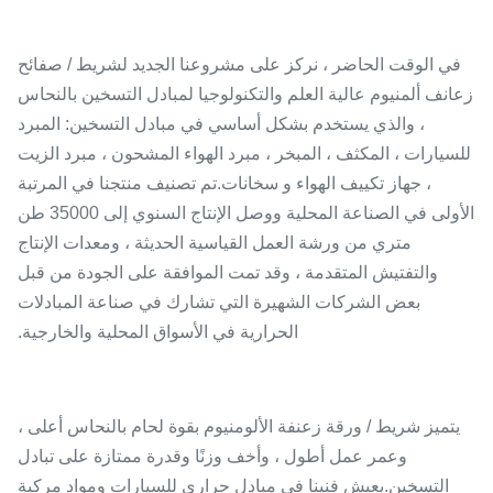
في الوقت الحاضر ، نركز على مشروعنا الجديد لشريط / صفائح
زعانف ألمنيوم عالية العلم والتكنولوجيا لمبادل التسخين بالنحاس
، والذي يستخدم بشكل أساسي في مبادل التسخين: المبرد
للسيارات ، المكثف ، المبخر ، مبرد الهواء المشحون ، مبرد الزيت
، جهاز تكييف الهواء و سخانات.تم تصنيف منتجنا في المرتبة
الأولى في الصناعة المحلية ووصل الإنتاج السنوي إلى 35000 طن
متري من ورشة العمل القياسية الحديثة ، ومعدات الإنتاج
والتفتيش المتقدمة ، وقد تمت الموافقة على الجودة من قبل
بعض الشركات الشهيرة التي تشارك في صناعة المبادلات
الحرارية في الأسواق المحلية والخارجية.
يتميز شريط / ورقة زعنفة الألومنيوم بقوة لحام بالنحاس أعلى ،
وعمر عمل أطول ، وأخف وزنًا وقدرة ممتازة على تبادل
التسخين.يعيش فنينا في مبادل حراري للسيارات ومواد مركبة