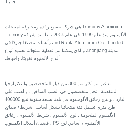
جانبنا.
Trumony Aluminium هي شركة تصنيع رائدة ومحترفة لمنتجات
الألمنيوم منذ عام 1999. في عام 2004 ، تعاونت شركة Trumony
and Runfa Aluminium Co.، Limited وأنشأت مصنعًا جديدًا في
مدينة Zhenjiang والذي يمكننا من تغطية منتجاتنا بجميع أنواع
ألواح الألمنيوم تقريبًا. واحباط.
بدعم من أكثر من 300 من كبار المتخصصين والتكنولوجيا
المتقدمة ، نحن متخصصون في الصب الساخن ، والصب على
البارد ، وإنتاج رقائق الألومنيوم في بلدنا بسعة سنوية تبلغ 400000
طن متري.تشمل فئة منتجاتنا بشكل أساسي شريط / صفائح
الألمنيوم الملحومة ، لوح الألمنيوم ، شريط الألمنيوم ، رقائق
الألمنيوم ، أساس لوح PS ، قضبان أسلاك الألمنيوم.