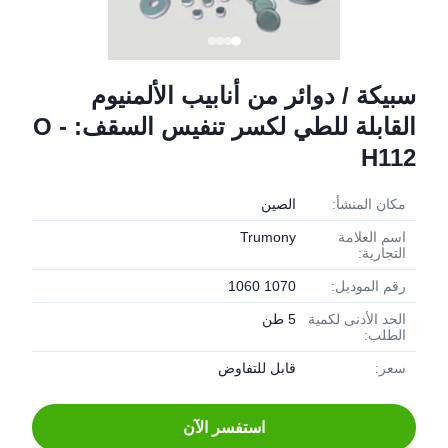
سبيكة / دوائر من أنابيب الألمنيوم
القابلة للطي لكسر تنفيس السقف: O -
H112
مكان المنشأ:
الصين
اسم العلامة
Trumony
التجارية:
رقم الموديل:
1070 1060
الحد الأدنى لكمية
5 طن
الطلب:
سعر:
قابل للتفاوض
استفسر الآن