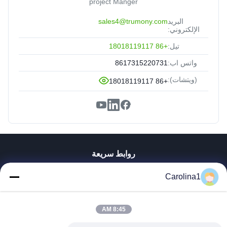
project Manger
البريد
sales4@trumony.com
الإلكتروني:
تيل:
+86 18018119117
واتس اب:
8617315220731
(ويتشات):
+86 18018119117
روابط سريعة
منزل، بيت
Carolina1
منتجات
أشرطة فيديو
8:45 AM
معلومات عنا
جولة في المعمل