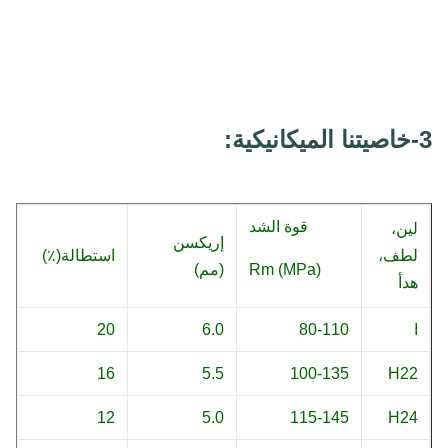
3-خاصيتنا الميكانيكية:
قوة الشد
لين،
إريكسن
لطف،
استطالة(٪)
Rm (MPa)
(مم)
هدأ
ا
80-110
6.0
20
16
5.5
100-135
H22
12
5.0
115-145
H24