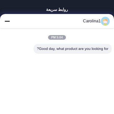
روابط سريعة
منزل، بيت
Carolina1
منتجات
أشرطة فيديو
5:04 PM
معلومات عنا
جولة في المعمل
Good day, what product are you looking for?
مراقبة الجودة
اتصل بنا
أخبار
حالات
Trumony Aluminum Limited
86-512-62532616
sales4@trumony.com
Follow Us