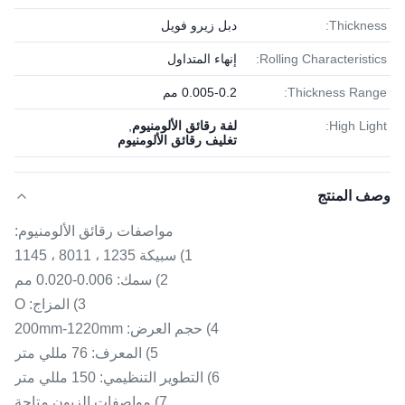
Thickness:
دبل زيرو فويل
Rolling Characteristics:
إنهاء المتداول
Thickness Range:
0.005-0.2 مم
High Light:
لفة رقائق الألومنيوم
,
تغليف رقائق الألومنيوم
وصف المنتج
مواصفات رقائق الألومنيوم:
1) سبيكة 1235 ، 8011 ، 1145
2) سمك: 0.006-0.020 مم
3) المزاج: O
4) حجم العرض: 200mm-1220mm
5) المعرف: 76 مللي متر
6) التطوير التنظيمي: 150 مللي متر
7) مواصفات الزبون متاحة