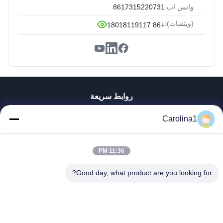
واتس اب:
8617315220731
(ويتشات):
+86 18018119117
روابط سريعة
منزل، بيت
Carolina1
منتجات
أشرطة فيديو
11:36 PM
معلومات عنا
جولة في المعمل
Good day, what product are you looking for?
مراقبة الجودة
اتصل بنا
أخبار
حالات