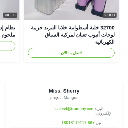
VIDEO
VIDEO
32700 خلية أسطوانية خلايا التبريد حزمة
نظام إد
لوحات أنبوب ثعبان لمركبة السباق
ملحوم FSW
الكهربائية
اتصل بنا الآن
Miss. Sherry
project Manger
البريد
sales4@trumony.com
الإلكتروني:
تيل:
+86 18018119117