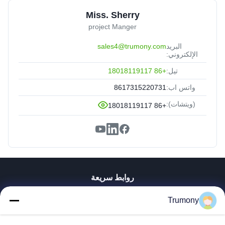
Miss. Sherry
project Manger
البريد
sales4@trumony.com
الإلكتروني:
تيل:
+86 18018119117
واتس اب:
8617315220731
(ويتشات):
+86 18018119117
روابط سريعة
منزل، بيت
Trumony
منتجات
أشرطة فيديو