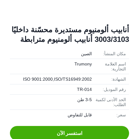
أنابيب ألومنيوم مستديرة محسّنة داخليًا
3003/3103 أنابيب ألومنيوم مترابطة
مكان المنشأ:
الصين
اسم العلامة
Trumony
التجارية:
الشهادة:
ISO 9001:2000,ISO/TS16949:2002
رقم الموديل:
TR-014
الحد الأدنى لكمية
3-5 طن
الطلب:
سعر:
قابل للتفاوض
استفسر الآن