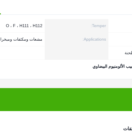
O ، F ، H111 ، H112
Temper:
Applications:
مشعات ومكثفات ومبخرا
طحنة
بيب الألومنيوم البيضاوي