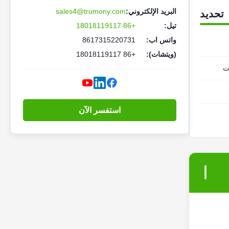
البريد الإلكتروني:
sales4@trumony.com
تحديد
تيل:
+86 18018119117
واتس اب:
8617315220731
(ويتشات):
+86 18018119117
ت
استفسر الآن