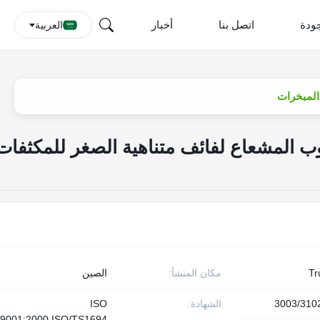
جودة
اتصل بنا
أخبار
العربية
نيوم أنبوب المشعاع لفائف متناهية الصغر للمكثفات
T
مكان المنشأ:
الصين
3003/310
الشهادة:
ISO
9001:2000,ISO/TS1694