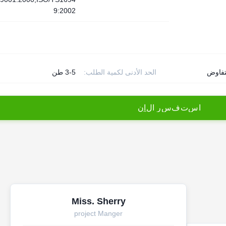
9:2002
تفاوض
الحد الأدنى لكمية الطلب:
3-5 طن
ا
س
ت
ف
س
ر
ا
ل
آ
ن
Miss. Sherry
project Manger