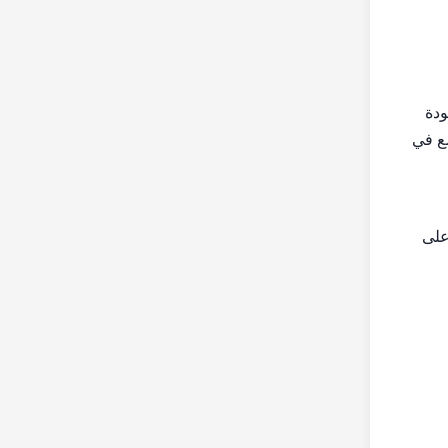
ودة
سع في
على