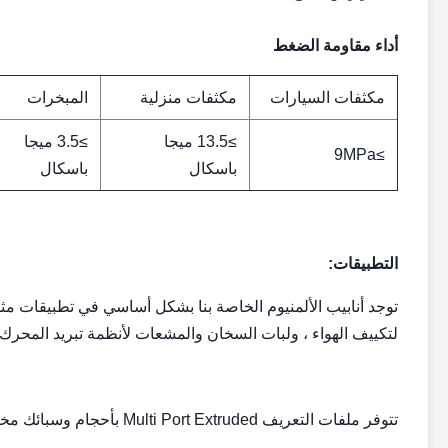
أداء مقاومة الضغط
مكثفات السيارات
مكثفات منزلية
المبخرات
≥13.5 ميجا
≥3.5 ميجا
≥9MPa
باسكال
باسكال
التطبيقات:
توجد أنابيب الألمنيوم الخاصة بنا بشكل أساسي في تطبيقات مث
لتكييف الهواء ، ولبات السخان والمشعات لأنظمة تبريد المحرك 
تتوفر ملفات التعريف Multi Port Extruded بأحجام وسبائك مختلفة ، مما يضمن أفضل الخصائص للغرض المطلوب.