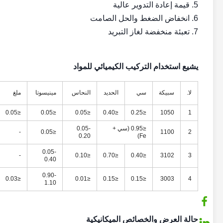
5. قيمة إعادة التدوير عالية
6. انخفاض الضغط والحل الصامت
7. تعبئة منخفضة لغاز التبريد
يشيع استخدام التركيب الكيميائي للمواد
لا.
سبيكة
سي
الحديد
النحاس
مينيسوتا
ملغ
≤0.05
≤0.05
≤0.05
≤0.40
≤0.25
1050
1
≤0.95 (سي +
0.05-
-
≤0.05
1100
2
0.20
Fe)
0.05-
-
≤0.10
≤0.70
≤0.40
3102
3
0.40
0.90-
≤0.03
≤0.01
≤0.15
≤0.15
3003
4
1.10
حالة العرض والخصائص الميكانيكية