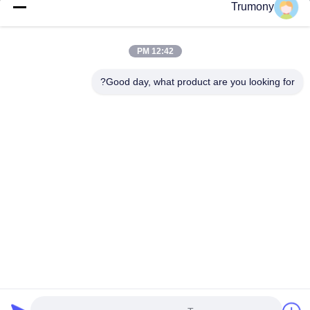
Trumony
منتجات
أشرطة فيديو
12:42 PM
معلومات عنا
جولة في المعمل
Good day, what product are you looking for?
مراقبة الجودة
اتصل بنا
أخبار
حالات
Trumony Aluminum Limited
86-512-62532616
sales4@trumony.com
Follow Us
© 2026 Trumony Aluminum Limited. All Rights Reserved.