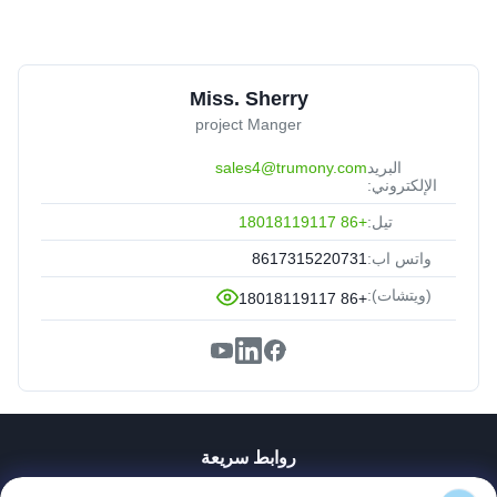
Miss. Sherry
project Manger
البريد
sales4@trumony.com
الإلكتروني:
تيل:
+86 18018119117
واتس اب:
8617315220731
(ويتشات):
+86 18018119117
روابط سريعة
منزل، بيت